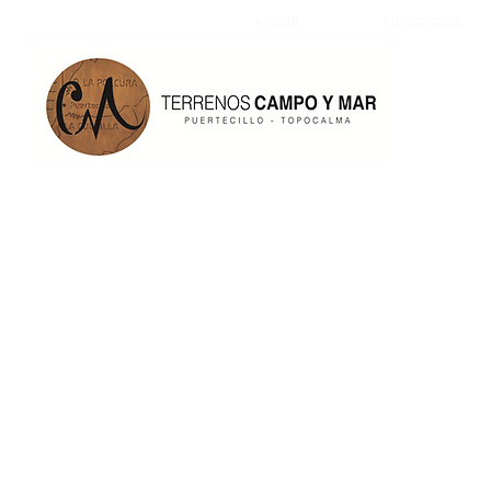
HOME
NOSOTROS
TERRENO PATAGONIA
PUELO
Hermoso terreno en la
Patagonia, sector rio Puelo.
Bosque nativo de ñirre y coihues.
2 hectareas con derecho de
conservacion.