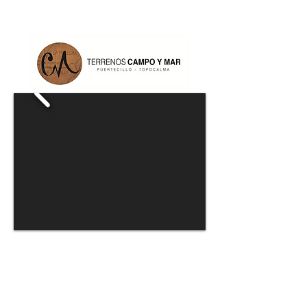
+569 4220 8519
PARCELA PRIVADA
RUCALHUE II
Ubicación Valle Hidango a minutos acceso
Hacienda Topocalma