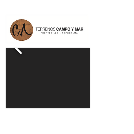
+569 4220 8519
CASA FUNDO PUERTECIILO
95 m2 en parcela de 5 mil m2.
5 mil UF conversable.