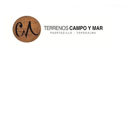
HOME
NOSOTROS
CASA 1 EN EL SECRET
DE TOPOCALMA
Casa de 45 m2 en terreno de 5 mil
$65 millones.
Con agua y luz solar.
Fosa séptica.
Cercado.
Vista al valle.